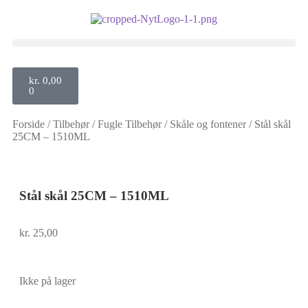
kr.
0,00
0
Forside
/
Tilbehør
/
Fugle Tilbehør
/
Skåle og fontener
/
Stål skål
25CM – 1510ML
Stål skål 25CM – 1510ML
kr.
25,00
Ikke på lager