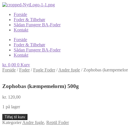
Forside
Foder & Tilbehør
Sådan Fungere BA-Foder
Kontakt
Forside
Foder & Tilbehør
Sådan Fungere BA-Foder
Kontakt
kr.
0,00
0
Kurv
Forside
/
Foder
/
Fugle Foder
/
Andre fugle
/
Zophobas (kæmpemelor
Zophobas (kæmpemelorm) 500g
kr.
120,00
1 på lager
Zophobas
Tilføj til kurv
(kæmpemelorm)
Kategorier
Andre fugle
,
Reptil Foder
500g