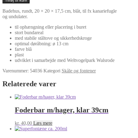
Tilføj til kurv
placering
i
Badehus, rundt, 20 × 20 × 17,5 cm, blåt, til fx kanariefugle
buret
og undulater.
antal
til ophængning eller placering i buret
stort bundareal
med stabile ståltove og sikkerhedskroge
optimal døråbning: ø 13 cm
farve blå
plast
udviklet i samarbejde med Weltvogelpark Walsrode
Varenummer:
54036
Kategori
Skåle og fontener
Relaterede varer
Foderbar m/hager, klar 39cm
kr.
40,00
Læs mere