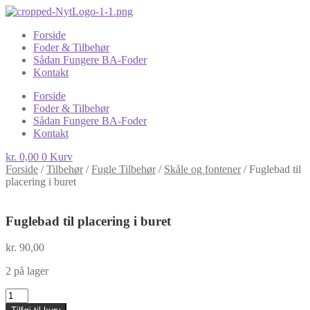
Forside
Foder & Tilbehør
Sådan Fungere BA-Foder
Kontakt
Forside
Foder & Tilbehør
Sådan Fungere BA-Foder
Kontakt
kr.
0,00
0
Kurv
Forside
/
Tilbehør
/
Fugle Tilbehør
/
Skåle og fontener
/
Fuglebad til
placering i buret
Fuglebad til placering i buret
kr.
90,00
2 på lager
Fuglebad
til