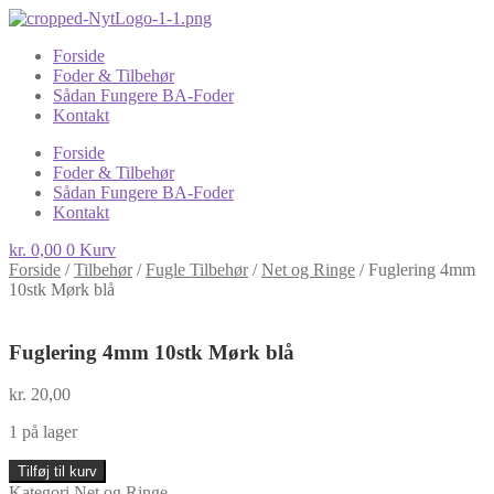
Forside
Foder & Tilbehør
Sådan Fungere BA-Foder
Kontakt
Forside
Foder & Tilbehør
Sådan Fungere BA-Foder
Kontakt
kr.
0,00
0
Kurv
Forside
/
Tilbehør
/
Fugle Tilbehør
/
Net og Ringe
/
Fuglering 4mm
10stk Mørk blå
Fuglering 4mm 10stk Mørk blå
kr.
20,00
1 på lager
Fuglering
Tilføj til kurv
4mm
Kategori
Net og Ringe