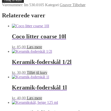
Tilføj til kurv
Gnaver
Varenummer:
Im 530.0105
Kategori
Gnaver Tilbehør
Ø7cm
antal
Relaterede varer
Coco litter coarse 10l
kr.
85,00
Læs mere
Keramik-foderskål 1/2l
kr.
30,00
Tilføj til kurv
Keramik-foderskål 1l
kr.
40,00
Læs mere