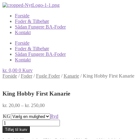
Forside
Foder & Tilbehør
Sådan Fungere BA-Foder
Kontakt
Forside
Foder & Tilbehør
Sådan Fungere BA-Foder
Kontakt
kr.
0,00
0
Kurv
Forside
/
Foder
/
Fugle Foder
/
Kanarie
/
King Hobby First Kanarie
King Hobby First Kanarie
Prisinterval:
kr.
20,00
–
kr.
250,00
kr. 20,00
KG
til
Ryd
kr. 250,00
King
Hobby
Tilføj til kurv
First
Kanarie