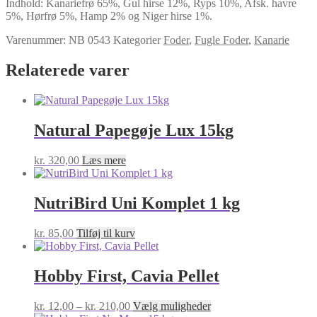
Indhold: Kanariefrø 65%, Gul hirse 12%, Ryps 10%, Afsk. havre
antal
5%, Hørfrø 5%, Hamp 2% og Niger hirse 1%.
Varenummer:
NB 0543
Kategorier
Foder
,
Fugle Foder
,
Kanarie
Relaterede varer
Natural Papegøje Lux 15kg
kr.
320,00
Læs mere
NutriBird Uni Komplet 1 kg
kr.
85,00
Tilføj til kurv
Hobby First, Cavia Pellet
Prisinterval:
Dette
kr.
12,00
–
kr.
210,00
Vælg muligheder