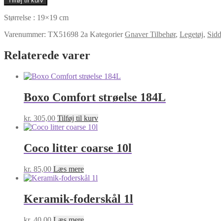
Tilføj til kurv
WITH
PERCHES,
Størrelse : 19×19 cm
WOOD
antal
Varenummer:
TX51698 2a
Kategorier
Gnaver Tilbehør
,
Legetøj
,
Sidd
Relaterede varer
Boxo Comfort strøelse 184L
kr.
305,00
Tilføj til kurv
Coco litter coarse 10l
kr.
85,00
Læs mere
Keramik-foderskål 1l
kr.
40,00
Læs mere