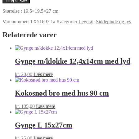
Tilføj til kurv
WOOD
antal
Størrelse : 19,5×19,5×27 cm
Varenummer:
TX51697 1a
Kategorier
Legetøj
,
Siddepinde og lys
Relaterede varer
Gynge m/klokke 12,4x14cm med lyd
kr.
20,00
Læs mere
Kokosnød bro med hus 90 cm
kr.
105,00
Læs mere
Gynge L 15x27cm
kr.
25,00
Læs mere