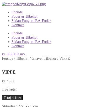
Forside
Foder & Tilbehør
Sådan Fungere BA-Foder
Kontakt
Forside
Foder & Tilbehør
Sådan Fungere BA-Foder
Kontakt
kr.
0,00
0
Kurv
Forside
/
Tilbehør
/
Gnaver Tilbehør
/
VIPPE
VIPPE
kr.
40,00
1 på lager
VIPPE
Tilføj til kurv
antal
Størrelse : 22x8x7,5 cm