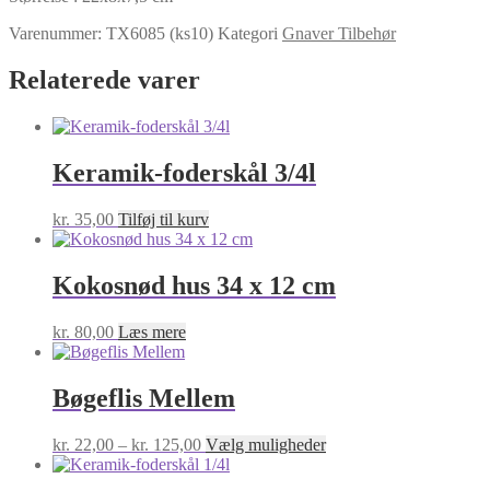
Varenummer:
TX6085 (ks10)
Kategori
Gnaver Tilbehør
Relaterede varer
Keramik-foderskål 3/4l
kr.
35,00
Tilføj til kurv
Kokosnød hus 34 x 12 cm
kr.
80,00
Læs mere
Bøgeflis Mellem
Prisinterval:
Dette
kr.
22,00
–
kr.
125,00
Vælg muligheder
kr. 22,00
vare
til
har