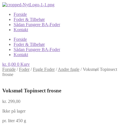
Forside
Foder & Tilbehør
Sådan Fungere BA-Foder
Kontakt
Forside
Foder & Tilbehør
Sådan Fungere BA-Foder
Kontakt
kr.
0,00
0
Kurv
Forside
/
Foder
/
Fugle Foder
/
Andre fugle
/
Voksmøl Topinsect
frosne
Voksmøl Topinsect frosne
kr.
299,00
Ikke på lager
pr. liter 450 g