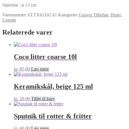
Størrelse : ø 13 cm
Varenummer:
ELTX62102 k1
Kategorier
Gnaver Tilbehør
,
Huler
,
Legetøj
Relaterede varer
Coco litter coarse 10l
kr.
85,00
Læs mere
Keramikskål, beige 125 ml
kr.
20,00
Tilføj til kurv
Sputnik til rotter & fritter
kr.
60,00
Læs mere